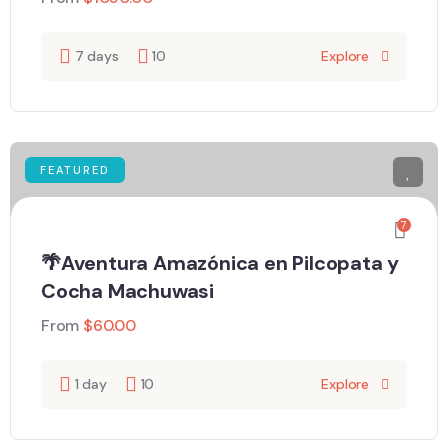
7 days
10
Explore
FEATURED
7
🌴Aventura Amazónica en Pilcopata y
Cocha Machuwasi
From
$
60.00
1 day
10
Explore