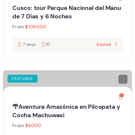
Cusco: tour Parque Nacional del Manu
de 7 Días y 6 Noches
From
$
1050.00
7 days
10
Explore
FEATURED
7
🌴Aventura Amazónica en Pilcopata y
Cocha Machuwasi
From
$
60.00