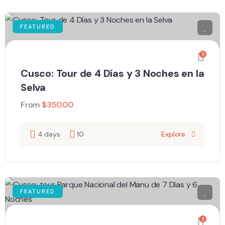
FEATURED
8
Cusco: Tour de 4 Días y 3 Noches en la
Selva
From
$
350.00
4 days
10
Explore
FEATURED
8