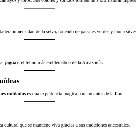
acamayos y loros. Sus colores y sonidos forman un show natural impres
rdadera inmensidad de la selva, rodeado de paisajes verdes y fauna silves
 al
jaguar
, el felino más emblemático de la Amazonía.
quídeas
ues nublados
es una experiencia mágica para amantes de la flora.
cultural que se mantiene viva gracias a sus tradiciones ancestrales.