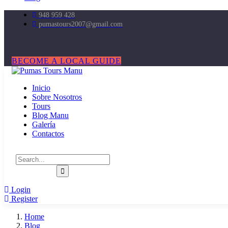
948 959 428
pumastours2007@gmail.com
BECOME A LOCAL GUIDE
Inicio
Sobre Nosotros
Tours
Blog Manu
Galería
Contactos
Login
Register
Home
Blog