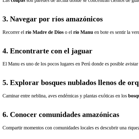
Las
collpas
son paredes de arcilla donde se concentran cientos de gu
3. Navegar por ríos amazónicos
Recorrer el
río Madre de Dios
o el
río Manu
en bote es sentir la ve
4. Encontrarte con el jaguar
El Manu es uno de los pocos lugares en Perú donde es posible avistar
5. Explorar bosques nublados llenos de or
Caminar entre neblina, aves endémicas y plantas exóticas en los
bosq
6. Conocer comunidades amazónicas
Compartir momentos con comunidades locales es descubrir una riqueza 