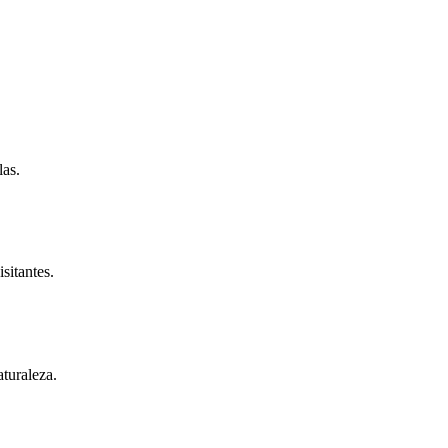
las.
sitantes.
turaleza.